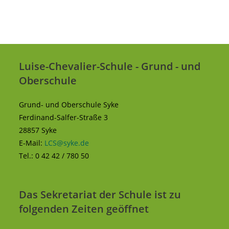
Luise-Chevalier-Schule - Grund - und
Oberschule
Grund- und Oberschule Syke
Ferdinand-Salfer-Straße 3
28857 Syke
E-Mail:
LCS@syke.de
Tel.: 0 42 42 / 780 50
Das Sekretariat der Schule ist zu
folgenden Zeiten geöffnet