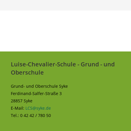
Luise-Chevalier-Schule - Grund - und
Oberschule
Grund- und Oberschule Syke
Ferdinand-Salfer-Straße 3
28857 Syke
E-Mail:
LCS@syke.de
Tel.: 0 42 42 / 780 50