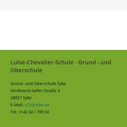
Luise-Chevalier-Schule - Grund - und
Oberschule
Grund- und Oberschule Syke
Ferdinand-Salfer-Straße 3
28857 Syke
E-Mail:
LCS@syke.de
Tel.: 0 42 42 / 780 50