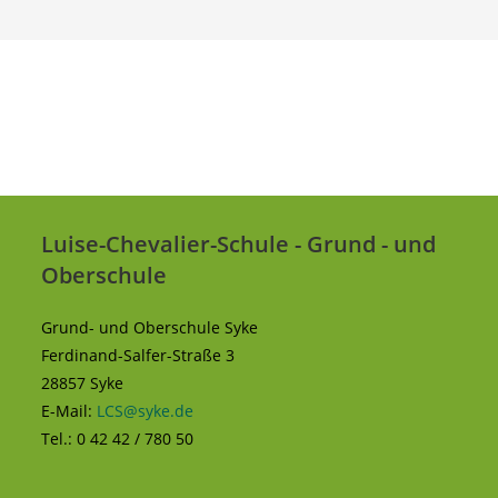
Luise-Chevalier-Schule - Grund - und
Oberschule
Grund- und Oberschule Syke
Ferdinand-Salfer-Straße 3
28857 Syke
E-Mail:
LCS@syke.de
Tel.: 0 42 42 / 780 50