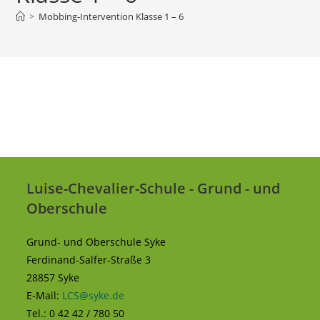
>
Mobbing-Intervention Klasse 1 – 6
Luise-Chevalier-Schule - Grund - und
Oberschule
Grund- und Oberschule Syke
Ferdinand-Salfer-Straße 3
28857 Syke
E-Mail:
LCS@syke.de
Tel.: 0 42 42 / 780 50